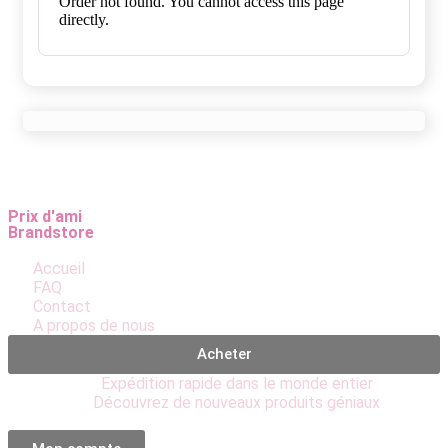
Order not found. You cannot access this page
directly.
Prix d'ami
Brandstore
Accueil
FAQ
Contact
A propos de nous
Acheter
Expédition rapide dans le monde entier
Découvrez de nouveaux produits géniaux