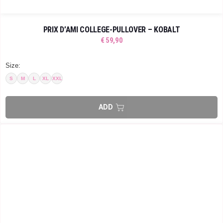
PRIX D’AMI COLLEGE-PULLOVER – KOBALT
€
59,90
Size:
S
M
L
XL
XXL