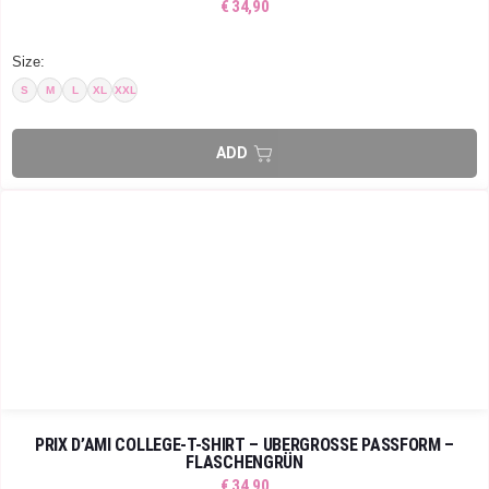
€
34,90
Size:
S
M
L
XL
XXL
PRIX D’AMI COLLEGE-T-SHIRT – ÜBERGROSSE PASSFORM – F
LASCHENGRÜN
€
34,90