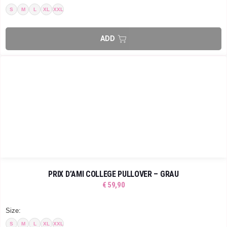
S
M
L
XL
XXL
PRIX D’AMI COLLEGE PULLOVER – GRAU
€
59,90
Size:
S
M
L
XL
XXL